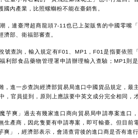
護國內產業，比照螺螄粉不能在臺銷售。
潮，連臺灣超商龍頭7-11也已上架販售的中國零嘴
經濟部、衛福部審查。
稅號查詢，輸入規定有F01、MP1，F01是指要依照
福利部食品藥物管理署申請辦理輸入查驗；MP1則
雜，進一步查詢經濟部貿易局進口中國貨品規定，最
當中，官員提到，原則上應該要中英文成分完全相同，
魔芋爽」過去有幾家進口商向貿易局申請專案進口
無生產商，因此隻要有申請專案，即可輸臺。但目前
芋爽」，經濟部表示，會清查背後的進口商是否有進