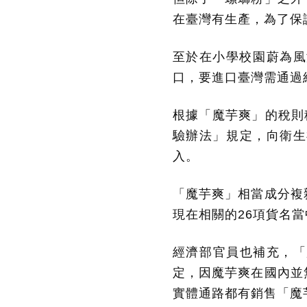
在臺灣有生產，為了保
至於在小學校園蔚為風
口，要進口臺灣需通過
根據「魔芋爽」的稅則
驗辦法」規定，向衛生
入。
「魔芋爽」相當成分複
現在相關的26項貨名
經濟部官員也補充，「
定，因魔芋爽在國內並
實體通路都有銷售「魔