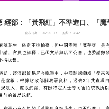
應 經部：「黃飛紅」不準進口、「魔
發布日期：
2023-01-17
點擊：
3342
麻辣花生」確定不準輸臺，但中國零嘴「魔芋爽」是
申請。官員也解釋，已函文給無店面公會，也委請數
不得販售。
議題，經濟部貿易局今晚重申，中國製螺螄粉「從來
是虛報；根據財政部關務署資料，過去2年共查獲自
已依規沒入、處以罰鍰。有關特定人士導向害怕統戰所
目前的貿易規範。
，在臺小有名氣的「黃飛紅麻辣花生」也不行進口。