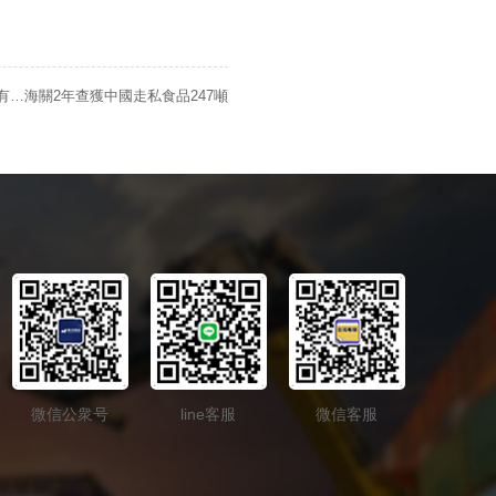
有…海關2年查獲中國走私食品247噸
微信公衆号
line客服
微信客服