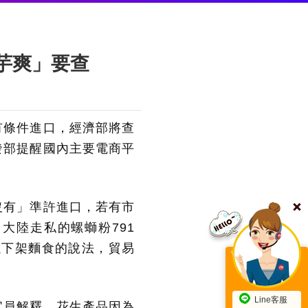
芋爽」要查
有條件進口，經濟部將查
發部提醒國內主要電商平
沒有」準許進口，若有市
大陸走私的螺螄粉791
以下架麵食的說法，貿易
Line客服
官員解釋，花生產品因為