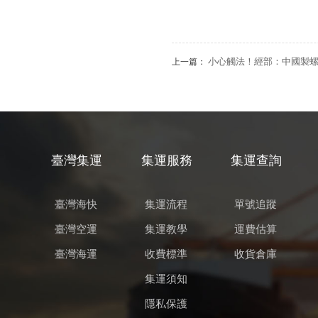
小心觸法！經部：中國製
上一篇：
臺灣集運
集運服務
集運查詢
臺灣海快
集運流程
單號追蹤
臺灣空運
集運教學
運費估算
臺灣海運
收費標準
收貨倉庫
集運須知
隱私保護