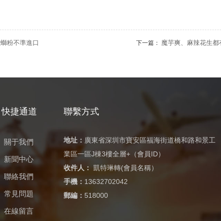
螺螄粉不準進口
魔芋爽、麻辣花生都
下一篇：
快捷通道
聯繫方式
地址：
廣東省深圳市寶安區福海街道橋和路和景工
關于我們
業區一區J棟3樓全層+（會員ID）
新聞中心
收件人：
凱特琳轉(會員名稱）
聯絡我們
手機：
13632702042
常見問題
郵編：
518000
在線留言