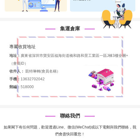
——
集運倉庫
——
專屬收貨地址
地址：
廣東省深圳市寶安區福海街道橋和路和景工業區一區J棟3樓全層+
（會員ID）
收件人：
凱特琳轉(會員名稱）
手機：
13632702042
郵編：
518000
——
聯絡我們
——
如果閣下有任何問題，歡迎透過Line、微信(WeChat)或以下電郵與我們聯絡，我
們會盡快回覆您！