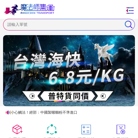
魔芋爽、麻辣花生都有…海關2年查獲中國走私食品247噸
螺螄粉效應 經部：「黃飛紅」不準進口、「魔芋爽」要查
小心觸法！經部：中國製螺螄粉不準進口
物流看經濟 | 今年1—10月份物流需求保持恢複态勢