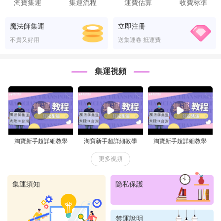
淘寶集運
集運流程
運費估算
收費标準
魔法師集運
立即注冊
不貴又好用
送集運卷 抵運費
——
集運視頻
——
淘寶新手超詳細教學
淘寶新手超詳細教學
淘寶新手超詳細教學
更多視頻
集運須知
隐私保護
禁運說明